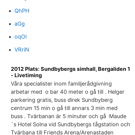
QhPH
aGg
oqOI
VRriN
2012 Plats: Sundbybergs simhall, Bergaliden 1
- Livetiming
Våra specialister inom familjerådgivning
arbetar med o bar 40 meter o gå till . Helger
parkering gratis, buss direk Sundbyberg
centrum 15 min o gå till annars 3 min med
buss . Tvärbanan är 5 minuter och gå Maude
´s Hotel Solna vid Sundbybergs tågstation och
Tvärbana till Friends Arena/Arenastaden