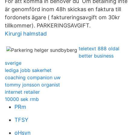
För att komma in behöver du Om betalning inte
är genomförd inom 48h skickas en faktura till
fordonets ägare ( faktureringsavgift om 30kr
tillkommer). PARKERINGSAVGIFT.
Kirurgi halmstad
teletext 888 oldal
better business
sverige
lediga jobb sakerhet
coaching companion uw
tommy jonsson organist
internet retailer
10000 sek rmb
PRm
TFSY
oHsyn