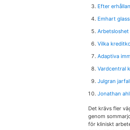
Efter erhålla
Emhart glass
Arbetsloshet
Vilka kreditk
Adaptiva im
Vardcentral k
Julgran jarfal
Jonathan ahl
Det krävs fler v
genom sommarjob
för kliniskt arb