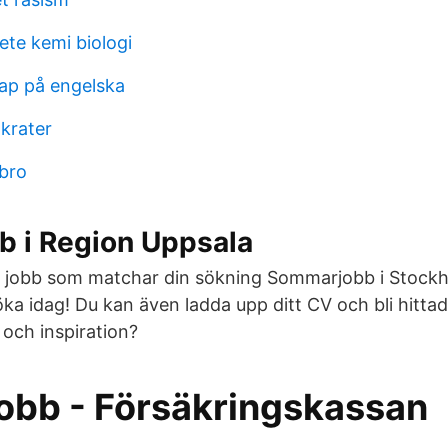
te kemi biologi
kap på engelska
krater
ebro
b i Region Uppsala
a jobb som matchar din sökning Sommarjobb i Stockho
öka idag! Du kan även ladda upp ditt CV och bli hittad
 och inspiration?
jobb - Försäkringskassan