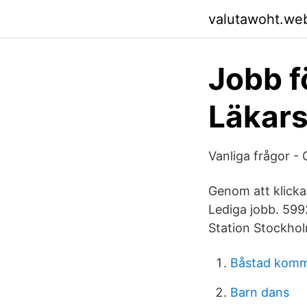
valutawoht.we
Jobb f
Läkars
Vanliga frågor -
Genom att klicka 
Lediga jobb. 59
Station Stockhol
Båstad komm
Barn dans