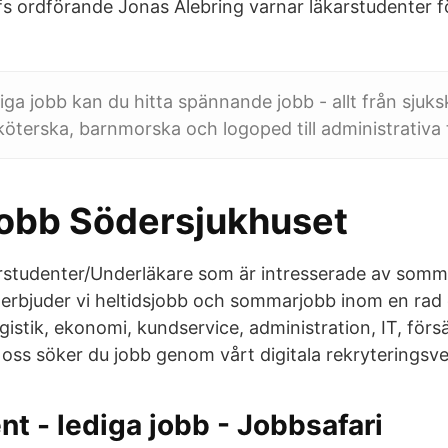
fs ordförande Jonas Ålebring varnar läkarstudenter f
iga jobb kan du hitta spännande jobb - allt från sjuks
köterska, barnmorska och logoped till administrativa t
jobb Södersjukhuset
rstudenter/Underläkare som är intresserade av somm
erbjuder vi heltidsjobb och sommarjobb inom en rad
istik, ekonomi, kundservice, administration, IT, förs
 oss söker du jobb genom vårt digitala rekryteringsve
nt - lediga jobb - Jobbsafari