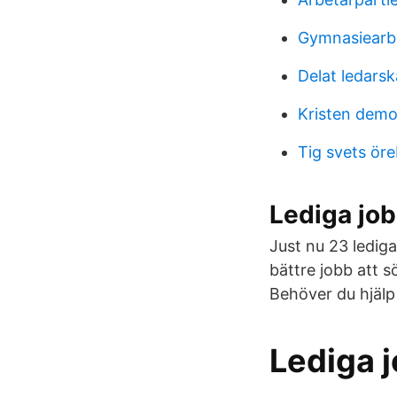
Gymnasiearbe
Delat ledars
Kristen demo
Tig svets ör
Lediga job
Just nu 23 ledig
bättre jobb att s
Behöver du hjälp
Lediga 