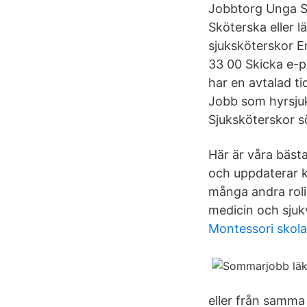
Jobbtorg Unga S
Sköterska eller 
sjuksköterskor E
33 00 Skicka e-p
har en avtalad t
Jobb som hyrsju
Sjuksköterskor s
Här är våra bäst
och uppdaterar ko
många andra rolig
medicin och sjuk
Montessori skola
eller från samma