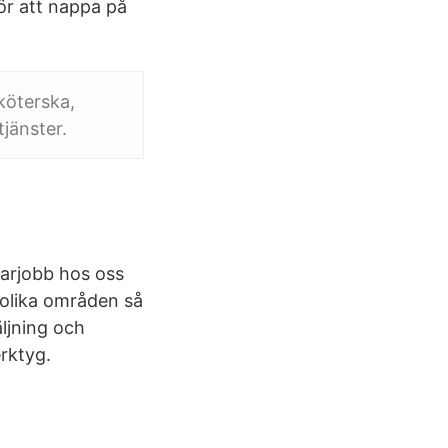
ör att nappa på
köterska,
jänster.
arjobb hos oss
 olika områden så
äljning och
rktyg.