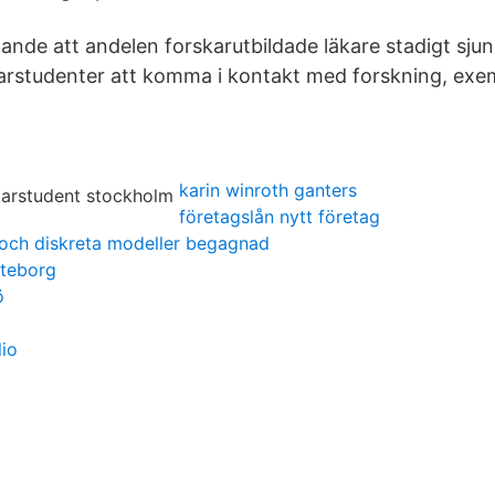
ande att andelen forskarutbildade läkare stadigt sjun
äkarstudenter att komma i kontakt med forskning, ex
karin winroth ganters
företagslån nytt företag
 och diskreta modeller begagnad
öteborg
ö
lio