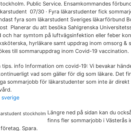
tockholm. Public Service. Ensamkommandes förbun
läkarstudent 07/30 · Fyra läkarstudenter fick somma
ndast fyra som läkarstudent Sveriges läkarförbund 
ost Planerar du att besöka Sahlgrenska Universitet
id och har symtom på luftvägsinfektion eller feber ko
ksköterska, hyrläkare samt uppdrag inom omsorg & 
ökes till sommaruppdrag inom Covid-19 vaccination.
a tips. info Information om covid-19: Vi bevakar händ
ntinuerligt vad som gäller för dig som läkare. Det fi
a sommarjobb för läkarstudenter som inte är direkt r
vård.
 sverige
Längre ned på sidan kan du också h
finns fler sommarjobb i Västerås
 företag. Spara.