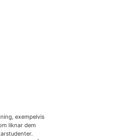
kning, exempelvis
om liknar dem
karstudenter.