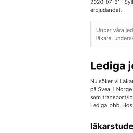
2020-07-31 · Syl
erbjudandet.
Under våra led
läkare, unders
Lediga 
Nu söker vi Läka
på Svea I Norge 
som transport/log
Lediga jobb. Hos
läkarstude