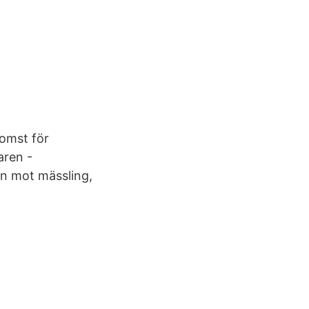
komst för
aren -
rn mot mässling,