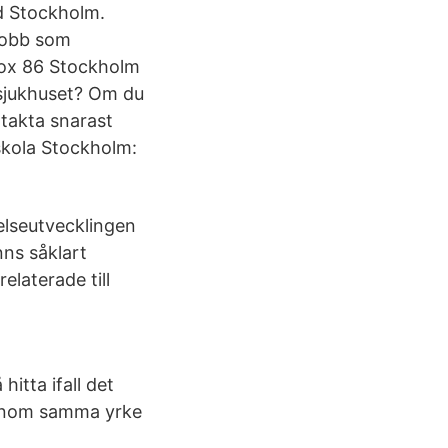
d Stockholm.
rjobb som
Box 86 Stockholm
ssjukhuset? Om du
ntakta snarast
skola Stockholm:
elseutvecklingen
nns såklart
elaterade till
itta ifall det
 inom samma yrke