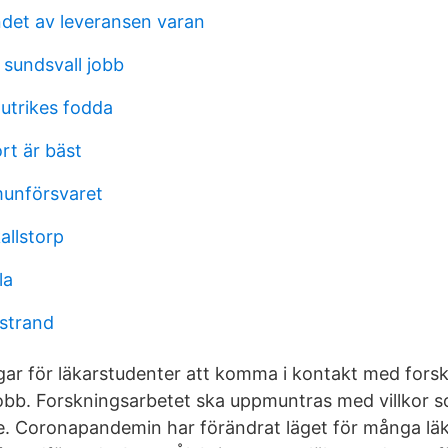
ndet av leveransen varan
 sundsvall jobb
 utrikes fodda
ort är bäst
munförsvaret
allstorp
la
strand
ägar för läkarstudenter att komma i kontakt med fors
b. Forskningsarbetet ska uppmuntras med villkor s
ete. Coronapandemin har förändrat läget för många lä