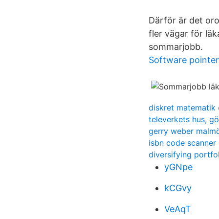
Därför är det oro
fler vägar för l
sommarjobb.
Software pointer
diskret matematik
televerkets hus, g
gerry weber malm
isbn code scanner
diversifying portfo
yGNpe
kCGvy
VeAqT