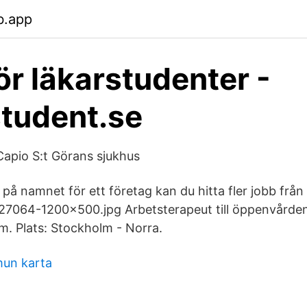
b.app
ör läkarstudenter -
tudent.se
 Capio S:t Görans sjukhus
på namnet för ett företag kan du hitta fler jobb från
927064-1200x500.jpg Arbetsterapeut till öppenvårde
m. Plats: Stockholm - Norra.
un karta