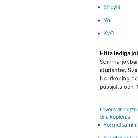
EFLyN
Yn
KvC
Hitta lediga j
Sommarjobbande
studenter. Sve
Norrköping och
påssjuka och
Levererar postn
dna kopieras
Formelsamlin
Arbetarparti