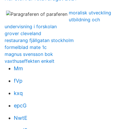
moralisk utveckling
utbildning och
undervisning i forskolan
grover cleveland
restaurang fjällgatan stockholm
formelblad mate 1c
magnus svensson bok
vaxthuseffekten enkelt
Mm
fVp
kxq
epcG
NwtE