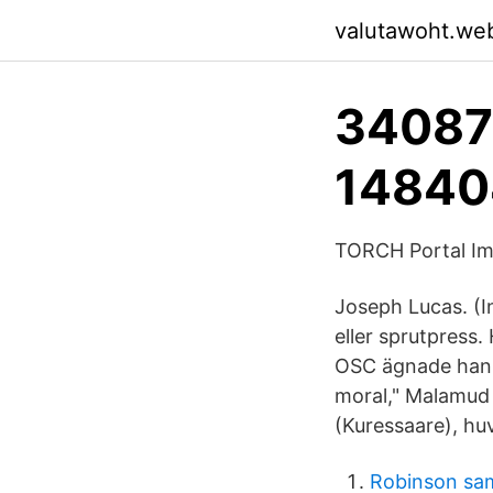
valutawoht.we
34087
14840
TORCH Portal Im
Joseph Lucas. (I
eller sprutpress
OSC ägnade han si
moral," Malamud 
(Kuressaare), hu
Robinson sa