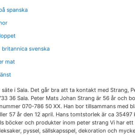
på spanska
hor
aloppet
 britannica svenska
er mat
jänst
 säte i Sala. Det går bra att ta kontakt med Strang, 
33 36 Sala. Peter Mats Johan Strang är 56 år och bor
nnummer 070-786 50 XX. Han bor tillsammans med bl
ler 57 år den 12 april. Hans tomtstorlek är ca 35497 
als böcker och produkter inom peter strang Vi har ett
 leksaker, pyssel, sällskapsspel, dekoration och myck