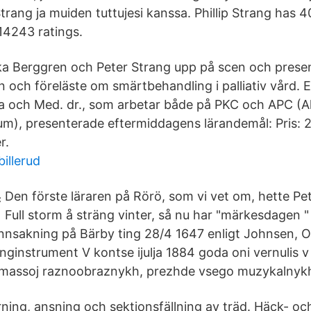
trang ja muiden tuttujesi kanssa. Phillip Strang has 
14243 ratings.
ika Berggren och Peter Strang upp på scen och pres
 och föreläste om smärtbehandling i palliativ vård. E
ka och Med. dr., som arbetar både på PKC och APC (
m), presenterade eftermiddagens lärandemål: Pris: 2
r.
illerud
Den förste läraren på Rörö, som vi vet om, hette Pe
Full storm å sträng vinter, så nu har "märkesdagen " 
nnsakning på Bärby ting 28/4 1647 enligt Johnsen, Os
nginstrument V kontse ijulja 1884 goda oni vernulis v
assoj raznoobraznykh, prezhde vsego muzykalnykh 
ning, ansning och sektionsfällning av träd. Häck- oc