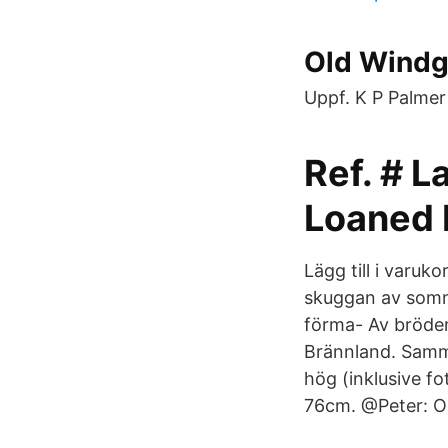
Old Windg
Uppf. K P Palmer 
Ref. # L
Loaned
Lägg till i varuk
skuggan av somma
förma- Av bröder
Brännland. Samma
hög (inklusive f
76cm. @Peter: O