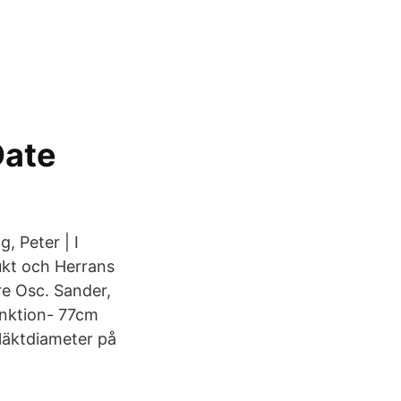
Date
, Peter | I
ukt och Herrans
e Osc. Sander,
unktion- 77cm
läktdiameter på