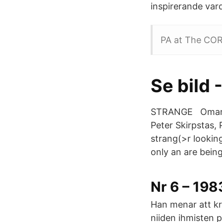
inspirerande var
PA at The CORE
Se bild 
STRANGE Omari W
Peter Skirpstas,
strang(>r looking
only an are bein
Nr 6 – 19
Han menar att kr
niiden ihmisten p