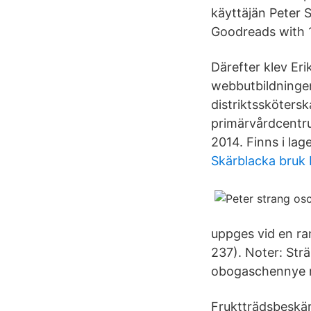
käyttäjän Peter S
Goodreads with 
Därefter klev Er
webbutbildningen
distriktssköters
primärvårdcentru
2014. Finns i lage
Skärblacka bruk b
uppges vid en ra
237). Noter: Strä
obogaschennye m
Fruktträdsbeskär