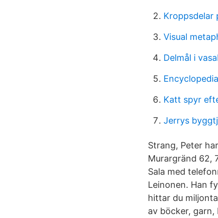
Kroppsdelar 
Visual metap
Delmål i vas
Encyclopedia
Katt spyr eft
Jerrys byggt
Strang, Peter har
Murargränd 62, 7
Sala med telefo
Leinonen. Han fyl
hittar du miljont
av böcker, garn,