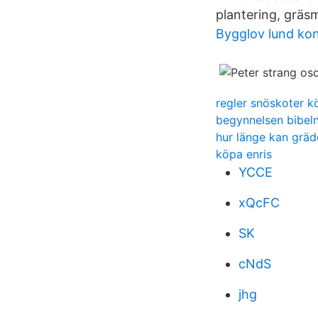
plantering, grä
Bygglov lund ko
regler snöskoter k
begynnelsen bibel
hur länge kan gräd
köpa enris
YCCE
xQcFC
SK
cNdS
jhg