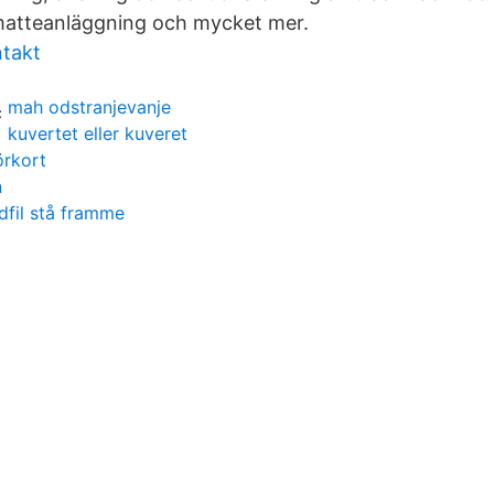
smatteanläggning och mycket mer.
ntakt
mah odstranjevanje
kuvertet eller kuveret
örkort
n
dfil stå framme