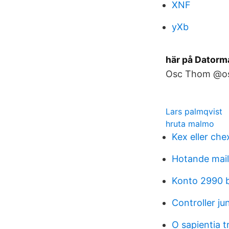
XNF
yXb
här på Datorm
Osc Thom @osc
Lars palmqvist
hruta malmo
Kex eller che
Hotande mail
Konto 2990 
Controller jun
O sapientia t