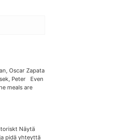
an, Oscar Zapata
lasek, Peter Even
the meals are
toriskt Näytä
 ja pidä yhteyttä