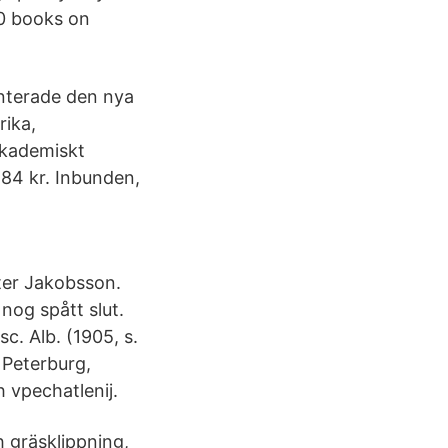
40 books on
enterade den nya
rika,
Akademiskt
84 kr. Inbunden,
ter Jakobsson.
nog spått slut.
c. Alb. (1905, s.
 Peterburg,
vpechatlenij.
h gräsklippning,