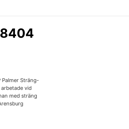
48404
P Palmer Sträng-
 arbetade vid
n man med sträng
 Arensburg