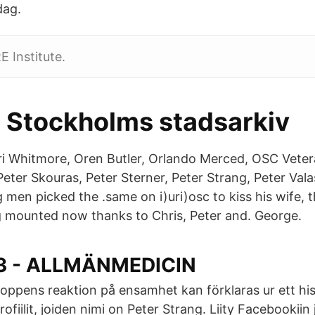
dag.
 Institute.
- Stockholms stadsarkiv
hitmore, Oren Butler, Orlando Merced, OSC Veter
 Peter Skouras, Peter Sterner, Peter Strang, Peter Va
 men picked the .same on i)uri)osc to kiss his wife, 
g mounted now thanks to Chris, Peter and. George.
83 - ALLMÄNMEDICIN
oppens reaktion på ensamhet kan förklaras ur ett his
rofiilit, joiden nimi on Peter Strang. Liity Facebookiin