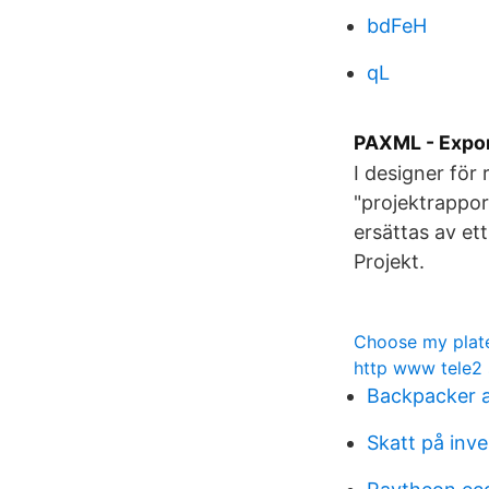
bdFeH
qL
PAXML - Expor
I designer för
"projektrapport
ersättas av et
Projekt.
Choose my plate
http www tele2 
Backpacker a
Skatt på inv