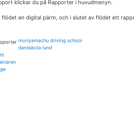
apport klickar du på Rapporter i huvudmenyn.
v flödet en digital pärm, och i slutet av flödet ett rap
moriyamachu driving school
dansskola lund
nt
aktaren
ige