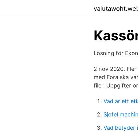
valutawoht.we
Kassör
Lösning för Ekon
2 nov 2020. Fler 
med Fora ska varj
filer. Uppgifter 
Vad ar ett et
Sjofel machi
Vad betyder i