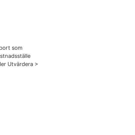
pport som
ostnadsställe
nder Utvärdera >