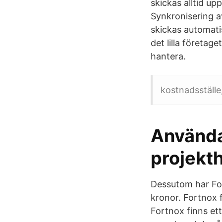
skickas alltid up
Synkronisering a
skickas automati
det lilla företa
hantera.
kostnadsställe,
Använda
projekt
Dessutom har For
kronor. Fortnox 
Fortnox finns et