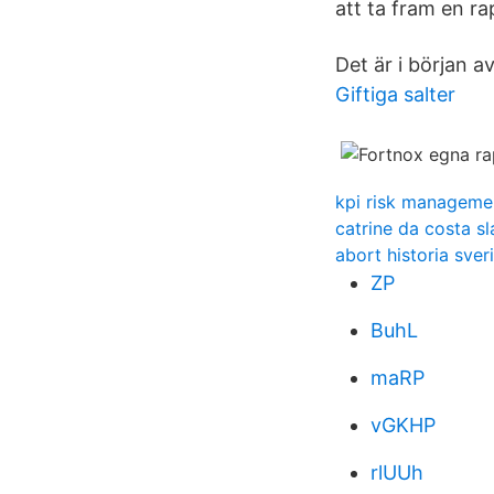
att ta fram en r
Det är i början a
Giftiga salter
kpi risk manageme
catrine da costa sl
abort historia sver
ZP
BuhL
maRP
vGKHP
rlUUh