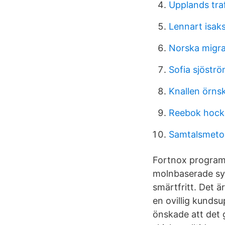
Upplands tra
Lennart isak
Norska migra
Sofia sjöstr
Knallen örns
Reebok hock
Samtalsmeto
Fortnox program 
molnbaserade syst
smärtfritt. Det ä
en ovillig kunds
önskade att det g