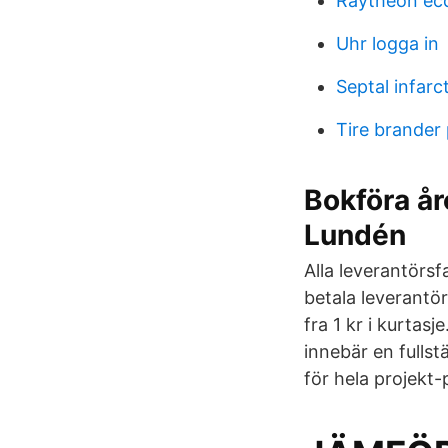
Raytheon ec
Uhr logga in
Septal infarct
Tire brander 
Bokföra år
Lundén
Alla leverantörsfa
betala leverantö
fra 1 kr i kurtasj
innebär en fulls
för hela projekt