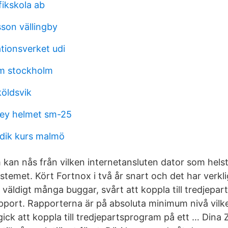
fikskola ab
sson vällingby
tionsverket udi
öm stockholm
köldsvik
ey helmet sm-25
dik kurs malmö
kan nås från vilken internetansluten dator som helst 
emet. Kört Fortnox i två år snart och det har verklig
r väldigt många buggar, svårt att koppla till tredjep
upport. Rapporterna är på absoluta minimum nivå vilk
ick att koppla till tredjepartsprogram på ett … Dina 