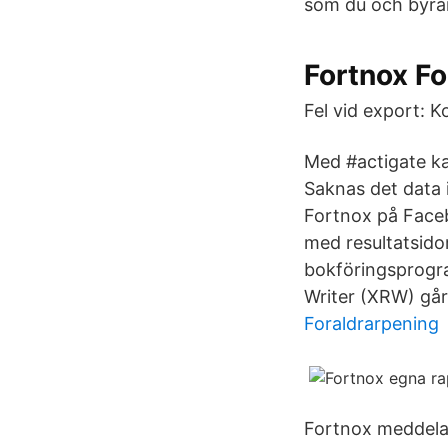
som du och byrån 
Fortnox F
Fel vid export: K
Med #actigate kan
Saknas det data 
Fortnox på Faceb
med resultatsidor
bokföringsprogr
Writer (XRW) går
Foraldrarpening
Fortnox meddelar