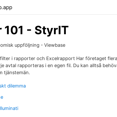
b.app
 101 - StyrIT
omisk uppföljning - Viewbase
filter i rapporter och Excelrapport Har företaget fler
e avtal rapporteras i en egen fil. Du kan alltså behöv
om tjänstemän.
iskt dilemma
ne
lluminati