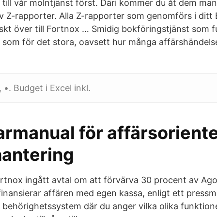
p till vår molntjänst först. Däri kommer du åt dem man
v Z-rapporter. Alla Z-rapporter som genomförs i dit
skt över till Fortnox … Smidig bokföringstjänst som 
get som för det stora, oavsett hur många affärshändel
 •. Budget i Excel inkl.
rmanual för affärsorient
hantering
tnox ingått avtal om att förvärva 30 procent av Agoy
finansierar affären med egen kassa, enligt ett pressm
t behörighetssystem där du anger vilka olika funktio