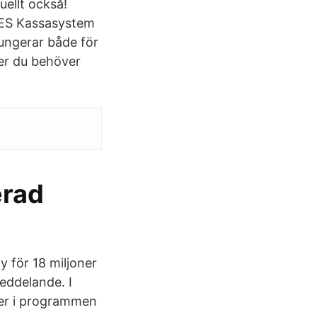
uellt också!
t ES Kassasystem
fungerar både för
ser du behöver
erad
 för 18 miljoner
eddelande. I
ner i programmen