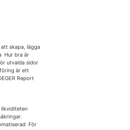
r att skapa, lägga
a Hur bra är
r utvalda sidor
öring är ett
LDEGER Report
likviditeten
äkringar.
tomatiserad För