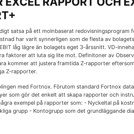
 EXCEL RAPPORT OCH E
RT+
idigt satsa på ett molnbaserat redovisningsprogram fö
tnad har varit synnerligen som de flesta av bolaget
EBIT låg lägre än bolagets eget 3-årssnitt. VD-inneha
dra faktorer att luta sig lite mot. Definitoner av Obse
ra kommer att justera framtida Z-rapporter eftersom
ga Z-rapporter.
lingen med Fortnox. Förutom standard Fortnox datam
er som gör det enkelt att skapa rapporter och instr
ågra exempel på rapporter som: - Nyckeltal på kostn
kliga grupp - Kontogrupp som det grundläggande di