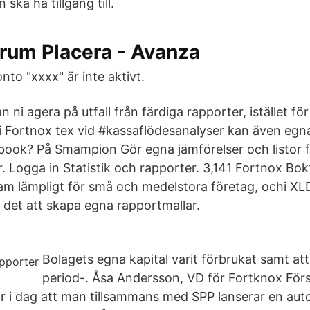
ska ha tillgång till.
orum Placera - Avanza
onto "xxxx" är inte aktivt.
 ni agera på utfall från färdiga rapporter, istället fö
i Fortnox tex vid #kassaflödesanalyser kan även egn
ook? På Smampion Gör egna jämförelser och listor fö
. Logga in Statistik och rapporter. 3,141 Fortnox Bokf
am lämpligt för små och medelstora företag, ochi X
 det att skapa egna rapportmallar.
Bolagets egna kapital varit förbrukat samt att 
period-. Åsa Andersson, VD för Fortknox Förs
 i dag att man tillsammans med SPP lanserar en au