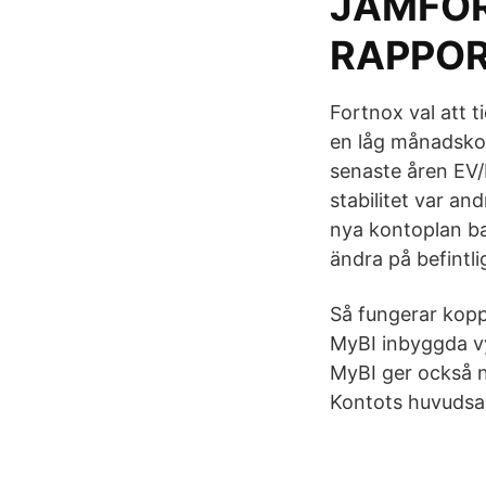
JÄMFÖR
RAPPO
Fortnox val att t
en låg månadskos
senaste åren EV/
stabilitet var an
nya kontoplan ba
ändra på befintli
Så fungerar kopp
MyBI inbyggda vy
MyBI ger också n
Kontots huvudsa