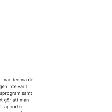
i världen via det
en inte varit
artsprogram samt
et gör att man
Z-rapporter