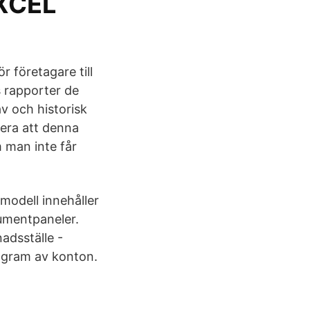
XCEL
r företagare till
s rapporter de
v och historisk
rvera att denna
 man inte får
odell innehåller
umentpaneler.
adsställe -
agram av konton.