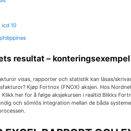
dis
 icd 10
philippines
ets resultat – konteringsexempel 
kturor visas, rapporter och statistik kan läsas/skrivas 
rsfakturor? Kjøp Fortnox (FNOX) aksjen. Hos Nordne
e. Klikk her for å følge aksjekursen i realtid Blikks Fo
tändig och sömlös integration mellan de båda system
-processen.