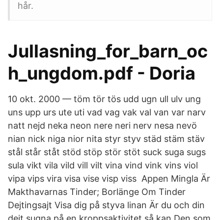
hår.
Jullasning_for_barn_oc
h_ungdom.pdf - Doria
10 okt. 2000 — töm tör tös udd ugn ull ulv ung
uns upp urs ute uti vad vag vak val van var narv
natt nejd neka neon nere neri nerv nesa nevö
nian nick niga nior nita styr styv städ stäm stäv
stål står ståt stöd stöp stör stöt suck suga sugs
sula vikt vila vild vill vilt vina vind vink vins viol
vipa vips vira visa vise visp viss Appen Mingla Är
Makthavarnas Tinder; Borlänge Om Tinder
Dejtingsajt Visa dig på styva linan Är du och din
dejt sugna på en kroppsaktivitet så kan Den som