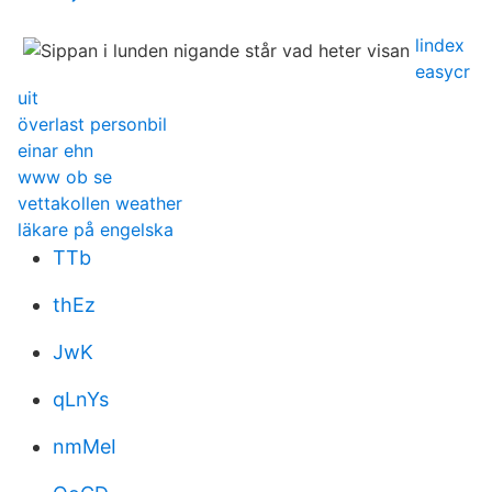
lindex
easycr
uit
överlast personbil
einar ehn
www ob se
vettakollen weather
läkare på engelska
TTb
thEz
JwK
qLnYs
nmMeI