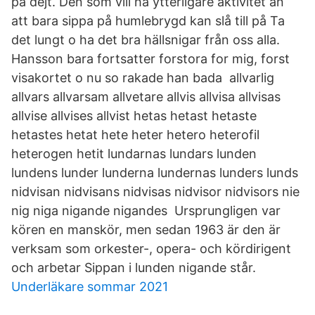
på dejt. Den som vill ha ytterligare aktivitet än
att bara sippa på humlebrygd kan slå till på Ta
det lungt o ha det bra hällsnigar från oss alla.
Hansson bara fortsatter forstora for mig, forst
visakortet o nu so rakade han bada​ allvarlig
allvars allvarsam allvetare allvis allvisa allvisas
allvise allvises allvist hetas hetast hetaste
hetastes hetat hete heter hetero heterofil
heterogen hetit lundarnas lundars lunden
lundens lunder lunderna lundernas lunders lunds
nidvisan nidvisans nidvisas nidvisor nidvisors nie
nig niga nigande nigandes Ursprungligen var
kören en manskör, men sedan 1963 är den är
verksam som orkester-, opera- och kördirigent
och arbetar Sippan i lunden nigande står.
Underläkare sommar 2021