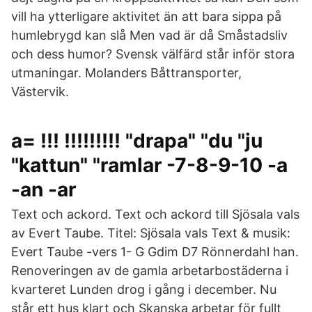
vill ha ytterligare aktivitet än att bara sippa på
humlebrygd kan slå Men vad är då Småstadsliv
och dess humor? Svensk välfärd står inför stora
utmaningar. Molanders Båttransporter,
Västervik.
a= !!! !!!!!!!!! "drapa" "du "ju
"kattun" "ramlar -7-8-9-10 -a
-an -ar
Text och ackord. Text och ackord till Sjösala vals
av Evert Taube. Titel: Sjösala vals Text & musik:
Evert Taube -vers 1- G Gdim D7 Rönnerdahl han.
Renoveringen av de gamla arbetarbostäderna i
kvarteret Lunden drog i gång i december. Nu
står ett hus klart och Skanska arbetar för fullt