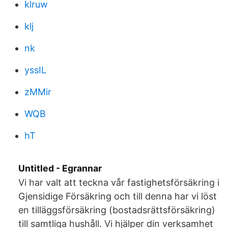
klruw
klj
nk
yssIL
zMMir
WQB
hT
Untitled - Egrannar
Vi har valt att teckna vår fastighetsförsäkring i
Gjensidige Försäkring och till denna har vi löst
en tilläggsförsäkring (bostadsrättsförsäkring)
till samtliga hushåll. Vi hjälper din verksamhet